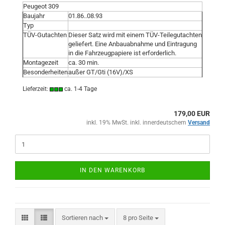
Peugeot 309
Baujahr
01.86..08.93
Typ
TÜV-Gutachten
Dieser Satz wird mit einem TÜV-Teilegutachten
geliefert. Eine Anbauabnahme und Eintragung
in die Fahrzeugpapiere ist erforderlich.
Montagezeit
ca. 30 min.
Besonderheiten
außer GT/Gti (16V)/XS
Lieferzeit:
ca. 1-4 Tage
179,00 EUR
inkl. 19% MwSt. inkl. innerdeutschem
Versand
IN DEN WARENKORB
Sortieren nach
pro Seite
Sortieren nach
8 pro Seite