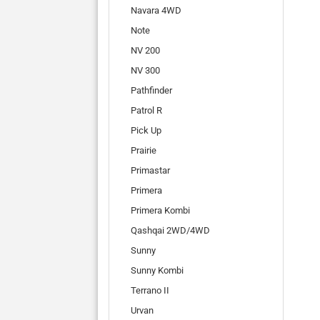
Navara 4WD
Note
NV 200
NV 300
Pathfinder
Patrol R
Pick Up
Prairie
Primastar
Primera
Primera Kombi
Qashqai 2WD/4WD
Sunny
Sunny Kombi
Terrano II
Urvan