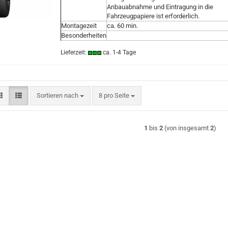
Anbauabnahme und Eintragung in die
Fahrzeugpapiere ist erforderlich.
Montagezeit
ca. 60 min.
Besonderheiten
Lieferzeit:
ca. 1-4 Tage
Sortieren nach
pro Seite
Sortieren nach
8 pro Seite
1
bis
2
(von insgesamt
2
)