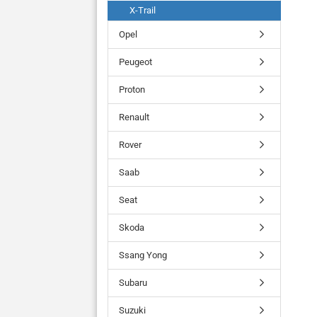
X-Trail
Opel
Peugeot
Proton
Renault
Rover
Saab
Seat
Skoda
Ssang Yong
Subaru
Suzuki