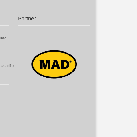
Partner
onto
schrift)