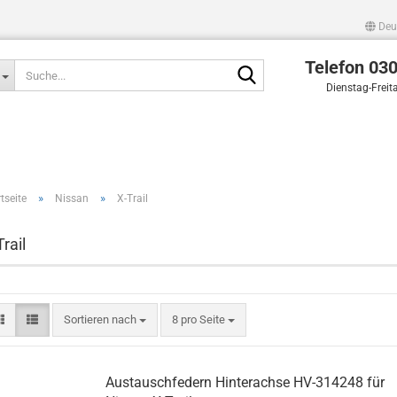
Deu
Telefon 03
Suche...
Dienstag-Freit
»
»
tseite
Nissan
X-Trail
Trail
Sortieren nach
pro Seite
Sortieren nach
8 pro Seite
Austauschfedern Hinterachse HV-314248 für