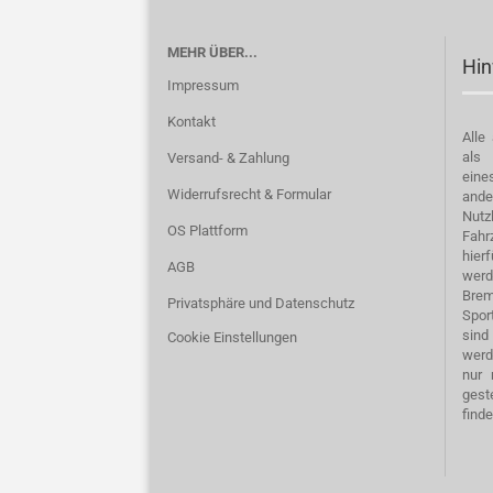
MEHR ÜBER...
Hin
Impressum
Kontakt
Alle
als 
Versand- & Zahlung
eine
Widerrufsrecht & Formular
and
Nu
OS Plattform
Fahr
hierf
AGB
wer
Bre
Privatsphäre und Datenschutz
Spor
sind
Cookie Einstellungen
werd
nur 
gest
find