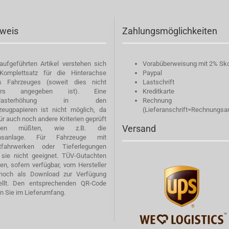
weis
Zahlungsmöglichkeiten
 aufgeführten Artikel verstehen sich
Vorabüberweisung mit 2% Sk
Komplettsatz für die Hinterachse
Paypal
s Fahrzeuges (soweit dies nicht
Lastschrift
ers angegeben ist). Eine
Kreditkarte
tzlasterhöhung in den
Rechnung
zeugpapieren ist nicht möglich, da
(Lieferanschrift=Rechnungsan
ür auch noch andere Kriterien geprüft
Versand
den müßten, wie z.B. die
msanlage. Für Fahrzeuge mit
tfahrwerken oder Tieferlegungen
 sie nicht geeignet. TÜV-Gutachten
en, sofern verfügbar, vom Hersteller
noch als Download zur Verfügung
ellt. Den entsprechenden QR-Code
en Sie im Lieferumfang.