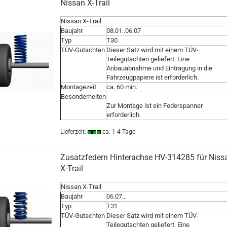
Nissan X-Trail
Nissan X-Trail
Baujahr
08.01..06.07
Typ
T30
TÜV-Gutachten
Dieser Satz wird mit einem TÜV-
Teilegutachten geliefert. Eine
Anbauabnahme und Eintragung in die
Fahrzeugpapiere ist erforderlich.
Montagezeit
ca. 60 min.
Besonderheiten
Zur Montage ist ein Federspanner
erforderlich.
Lieferzeit:
ca. 1-4 Tage
Zusatzfedern Hinterachse HV-314285 für Niss
X-Trail
Nissan X-Trail
Baujahr
06.07..
Typ
T31
TÜV-Gutachten
Dieser Satz wird mit einem TÜV-
Teilegutachten geliefert. Eine