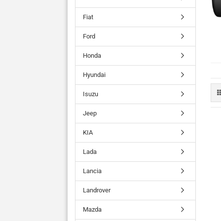
Fiat
Ford
Honda
Hyundai
Isuzu
Jeep
KIA
Lada
Lancia
Landrover
Mazda