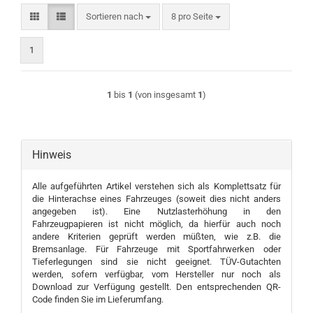
Sortieren nach
pro Seite
Sortieren nach
8 pro Seite
1
1
bis
1
(von insgesamt
1
)
Hinweis
Alle aufgeführten Artikel verstehen sich als Komplettsatz für
die Hinterachse eines Fahrzeuges (soweit dies nicht anders
angegeben ist). Eine Nutzlasterhöhung in den
Fahrzeugpapieren ist nicht möglich, da hierfür auch noch
andere Kriterien geprüft werden müßten, wie z.B. die
Bremsanlage. Für Fahrzeuge mit Sportfahrwerken oder
Tieferlegungen sind sie nicht geeignet. TÜV-Gutachten
werden, sofern verfügbar, vom Hersteller nur noch als
Download zur Verfügung gestellt. Den entsprechenden QR-
Code finden Sie im Lieferumfang.