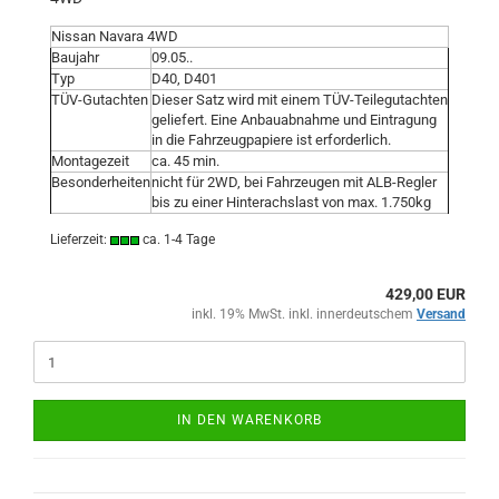
Nissan Navara 4WD
Baujahr
09.05..
Typ
D40, D401
TÜV-Gutachten
Dieser Satz wird mit einem TÜV-Teilegutachten
geliefert. Eine Anbauabnahme und Eintragung
in die Fahrzeugpapiere ist erforderlich.
Montagezeit
ca. 45 min.
Besonderheiten
nicht für 2WD, bei Fahrzeugen mit ALB-Regler
bis zu einer Hinterachslast von max. 1.750kg
Lieferzeit:
ca. 1-4 Tage
429,00 EUR
inkl. 19% MwSt. inkl. innerdeutschem
Versand
IN DEN WARENKORB