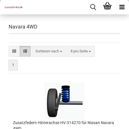
Navara 4WD
Sortieren nach
pro Seite
Sortieren nach
8 pro Seite
1
Zusatzfedern Hinterachse HV-314270 für Nissan Navara
4WD